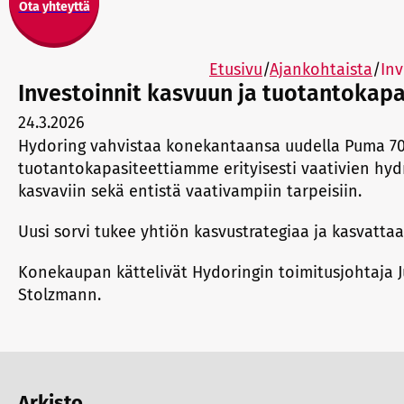
Ota yhteyttä
Etusivu
/
Ajankohtaista
/
Inv
Investoinnit kasvuun ja tuotantokapa
24.3.2026
Hydoring vahvistaa konekantaansa uudella Puma 700X
tuotantokapasiteettiamme erityisesti vaativien hy
kasvaviin sekä entistä vaativampiin tarpeisiin.
Uusi sorvi tukee yhtiön kasvustrategiaa ja kasvatta
Konekaupan kättelivät Hydoringin toimitusjohtaja J
Stolzmann.
Arkisto