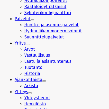
Hydraulikomponentit
Räätälöidyt ratkaisut
Sylinterikonfiguraattori
Palvelut
Huolto- ja asennuspalvelut
Hydrauliikan modernisoinnit
Suunnittelupalvelut
Yritys
Arvot
Vastuullisuus
Laatu ja asiantuntemus
Tuotanto
Historia
Ajankohtaista
Arkisto
Yhteys
Yhteystiedot
Henkilöstö