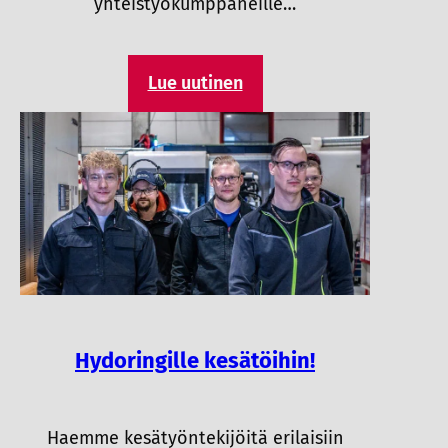
yhteistyökumppaneille…
Lue uutinen
Hydoringille kesätöihin!
Haemme kesätyöntekijöitä erilaisiin