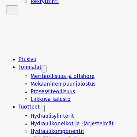
Rekrytointi
Etusivu
Toimialat
Meriteollisuus ja offshore
Mekaaninen puunjalostus
Prosessiteollisuus
Liikkuva kalusto
Tuotteet
Hydraulisylinterit
Hydraulikoneikot ja -järjestelmät
Hydraulikomponentit