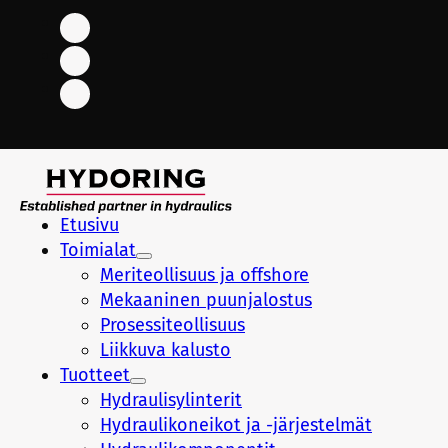
Etusivu
Toimialat
Meriteollisuus ja offshore
Mekaaninen puunjalostus
Prosessiteollisuus
Liikkuva kalusto
Tuotteet
Hydraulisylinterit
Hydraulikoneikot ja -järjestelmät