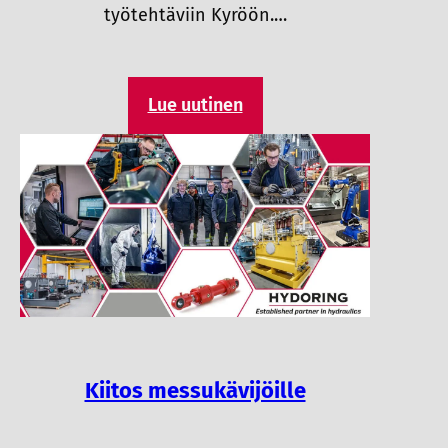
työtehtäviin Kyröön.…
Lue uutinen
Kiitos messukävijöille