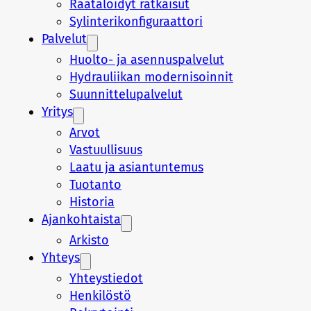
Räätälöidyt ratkaisut
Sylinterikonfiguraattori
Palvelut
Huolto- ja asennuspalvelut
Hydrauliikan modernisoinnit
Suunnittelupalvelut
Yritys
Arvot
Vastuullisuus
Laatu ja asiantuntemus
Tuotanto
Historia
Ajankohtaista
Arkisto
Yhteys
Yhteystiedot
Henkilöstö