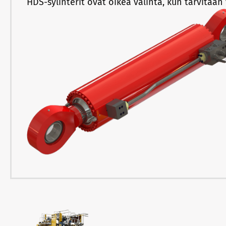
HDS-sylinterit ovat oikea valinta, kun tarvitaan y