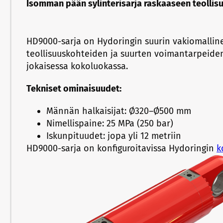
Isomman pään sylinterisarja raskaaseen teolli
HD9000-sarja on Hydoringin suurin vakiomallinen
teollisuuskohteiden ja suurten voimantarpeide
jokaisessa kokoluokassa.
Tekniset ominaisuudet:
Männän halkaisijat: Ø320–Ø500 mm
Nimellispaine: 25 MPa (250 bar)
Iskunpituudet: jopa yli 12 metriin
HD9000-sarja on konfiguroitavissa Hydoringin
k