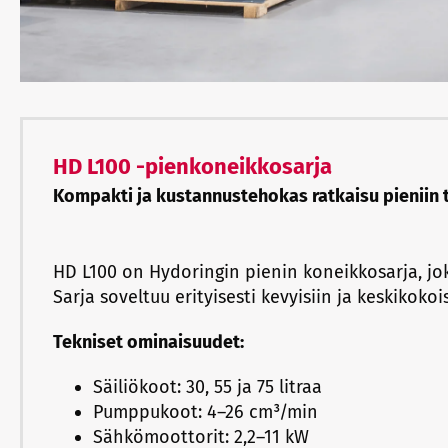
HD L100 -pienkoneikkosarja
Kompakti ja kustannustehokas ratkaisu pieniin t
HD L100 on Hydoringin pienin koneikkosarja, j
Sarja soveltuu erityisesti kevyisiin ja keskikokoisi
Tekniset ominaisuudet:
Säiliökoot: 30, 55 ja 75 litraa
Pumppukoot: 4–26 cm³/min
Sähkömoottorit: 2,2–11 kW