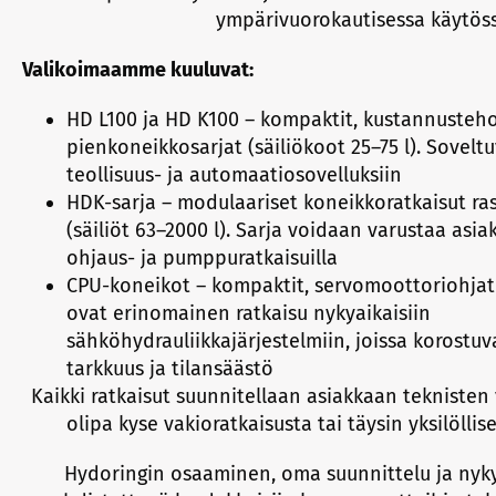
ympärivuorokautisessa käytöss
Valikoimaamme kuuluvat:
HD L100 ja HD K100 – kompaktit, kustannusteh
pienkoneikkosarjat (säiliökoot 25–75 l). Soveltuv
teollisuus- ja automaatiosovelluksiin
HDK-sarja – modulaariset koneikkoratkaisut 
(säiliöt 63–2000 l). Sarja voidaan varustaa asiaka
ohjaus- ja pumppuratkaisuilla
CPU-koneikot – kompaktit, servomoottoriohjatu
ovat erinomainen ratkaisu nykyaikaisiin
sähköhydrauliikkajärjestelmiin, joissa korostu
tarkkuus ja tilansäästö
Kaikki ratkaisut suunnitellaan asiakkaan tekniste
olipa kyse vakioratkaisusta tai täysin yksilöllis
Hydoringin osaaminen, oma suunnittelu ja nyk