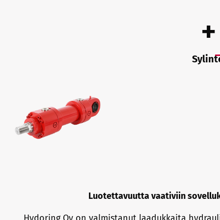
+
Sylint
Luotettavuutta vaativiin sovelluk
Hydoring Oy on valmistanut laadukkaita hydraulis