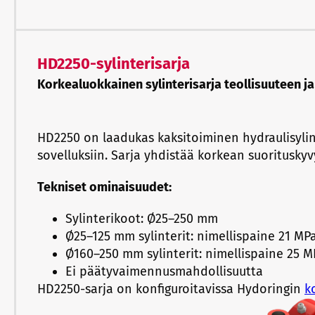
HD2250-sylinterisarja
Korkealuokkainen sylinterisarja teollisuuteen j
HD2250 on laadukas kaksitoiminen hydraulisylinte
sovelluksiin. Sarja yhdistää korkean suoritusky
Tekniset ominaisuudet:
Sylinterikoot: Ø25–250 mm
Ø25–125 mm sylinterit: nimellispaine 21 MPa
Ø160–250 mm sylinterit: nimellispaine 25 M
Ei päätyvaimennusmahdollisuutta
HD2250-sarja on konfiguroitavissa Hydoringin
k