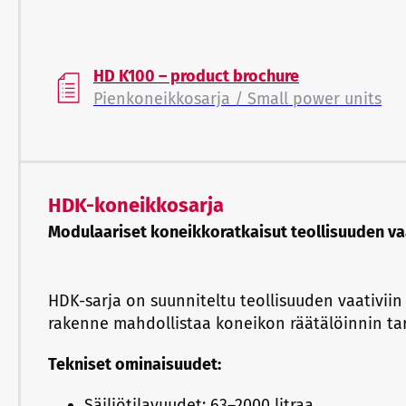
HD K100 – product brochure
Pienkoneikkosarja / Small power units
HDK-koneikkosarja
Modulaariset koneikkoratkaisut teollisuuden vaa
HDK-sarja on suunniteltu teollisuuden vaativiin 
rakenne mahdollistaa koneikon räätälöinnin tar
Tekniset ominaisuudet:
Säiliötilavuudet: 63–2000 litraa