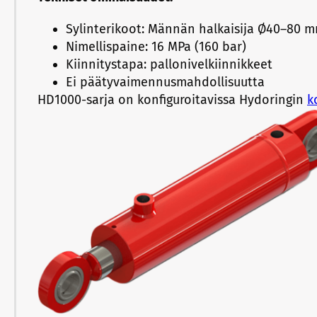
Sylinterikoot: Männän halkaisija Ø40–80 
Nimellispaine: 16 MPa (160 bar)
Kiinnitystapa: pallonivelkiinnikkeet
Ei päätyvaimennusmahdollisuutta
HD1000-sarja on konfiguroitavissa Hydoringin
k