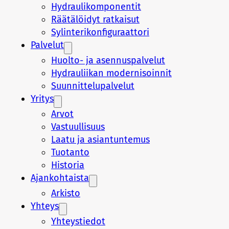
Hydraulikomponentit
Räätälöidyt ratkaisut
Sylinterikonfiguraattori
Palvelut
Huolto- ja asennuspalvelut
Hydrauliikan modernisoinnit
Suunnittelupalvelut
Yritys
Arvot
Vastuullisuus
Laatu ja asiantuntemus
Tuotanto
Historia
Ajankohtaista
Arkisto
Yhteys
Yhteystiedot