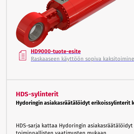
HD9000-tuote-esite
Raskaaseen käyttöön sopiva kaksitoimine
HDS-sylinterit
Hydoringin asiakasräätälöidyt erikoissylinterit k
HDS-sarja kattaa Hydoringin asiakasräätälöidyt e
toiminnallisten vaatimusten mukaan.