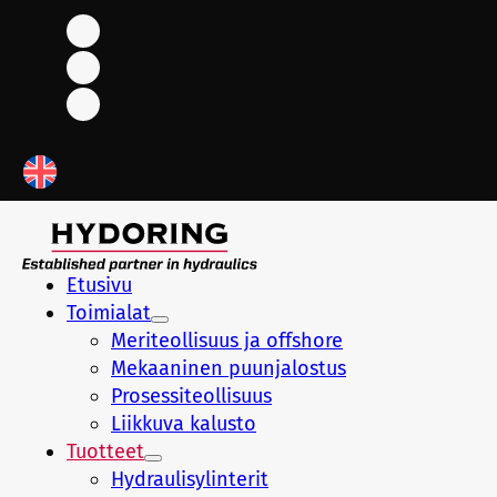
Etusivu
Toimialat
Meriteollisuus ja offshore
Mekaaninen puunjalostus
Prosessiteollisuus
Liikkuva kalusto
Tuotteet
Hydraulisylinterit