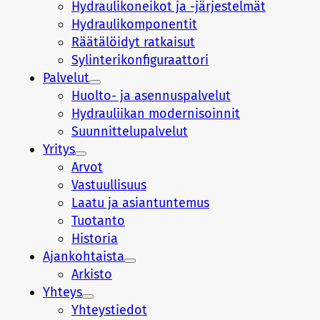
Hydraulikoneikot ja -järjestelmät
Hydraulikomponentit
Räätälöidyt ratkaisut
Sylinterikonfiguraattori
Palvelut
Huolto- ja asennuspalvelut
Hydrauliikan modernisoinnit
Suunnittelupalvelut
Yritys
Arvot
Vastuullisuus
Laatu ja asiantuntemus
Tuotanto
Historia
Ajankohtaista
Arkisto
Yhteys
Yhteystiedot