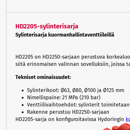
HD2205-sylinterisarja
Sylinterisarja kuormanhallintaventtiileillä
HD2205 on HD2250-sarjaan perustuva korkealuokka
siitä erinomaisen valinnan sovelluksiin, joissa ta
Tekniset ominaisuudet:
Sylinterikoot: Ø63, Ø80, Ø100 ja Ø125 mm
Nimellispaine: 21 MPa (210 bar)
Venttiilivaihtoehdot: sylinterit toimitetaan 
Rakenne perustuu HD2250-sarjaan
HD2205-sarja on konfiguroitavissa Hydoringin
k