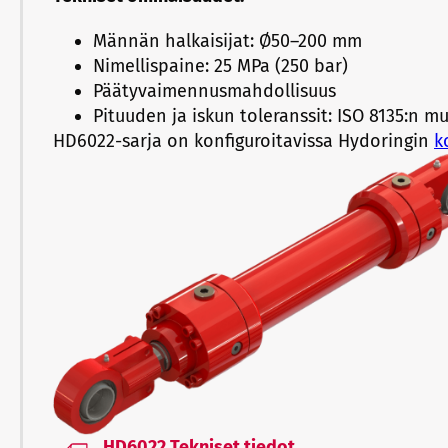
Männän halkaisijat: Ø50–200 mm
Nimellispaine: 25 MPa (250 bar)
Päätyvaimennusmahdollisuus
Pituuden ja iskun toleranssit: ISO 8135:n m
HD6022-sarja on konfiguroitavissa Hydoringin
k
HD6022 Tekniset tiedot