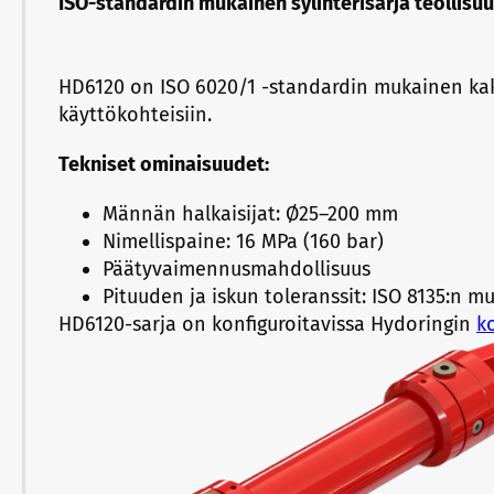
ISO-standardin mukainen sylinterisarja teollisuu
HD6120 on ISO 6020/1 -standardin mukainen kaksi
käyttökohteisiin.
Tekniset ominaisuudet:
Männän halkaisijat: Ø25–200 mm
Nimellispaine: 16 MPa (160 bar)
Päätyvaimennusmahdollisuus
Pituuden ja iskun toleranssit: ISO 8135:n m
HD6120-sarja on konfiguroitavissa Hydoringin
k