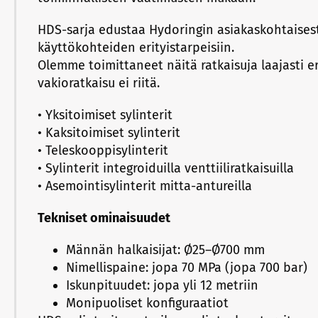
HDS-sarja edustaa Hydoringin asiakaskohtaisesti
käyttökohteiden erityistarpeisiin.
Olemme toimittaneet näitä ratkaisuja laajasti er
vakioratkaisu ei riitä.
• Yksitoimiset sylinterit
• Kaksitoimiset sylinterit
• Teleskooppisylinterit
• Sylinterit integroiduilla venttiiliratkaisuilla
• Asemointisylinterit mitta-antureilla
Tekniset ominaisuudet
Männän halkaisijat: Ø25–Ø700 mm
Nimellispaine: jopa 70 MPa (jopa 700 bar)
Iskunpituudet: jopa yli 12 metriin
Monipuoliset konfiguraatiot