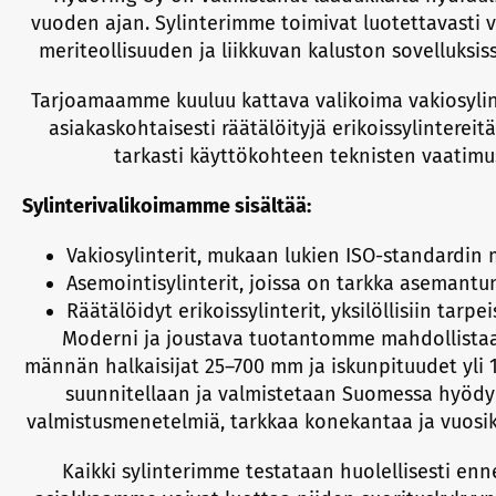
vuoden ajan. Sylinterimme toimivat luotettavasti v
meriteollisuuden ja liikkuvan kaluston sovelluksis
Tarjoamaamme kuuluu kattava valikoima vakiosylint
asiakaskohtaisesti räätälöityjä erikoissylintereit
tarkasti käyttökohteen teknisten vaatim
Sylinterivalikoimamme sisältää:
Vakiosylinterit, mukaan lukien ISO-standardin m
Asemointisylinterit, joissa on tarkka asemantu
Räätälöidyt erikoissylinterit, yksilöllisiin tarpei
Moderni ja joustava tuotantomme mahdollistaa 
männän halkaisijat 25–700 mm ja iskunpituudet yli 1
suunnitellaan ja valmistetaan Suomessa hyödy
valmistusmenetelmiä, tarkkaa konekantaa ja vuos
Kaikki sylinterimme testataan huolellisesti enn