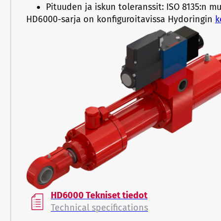
Pituuden ja iskun toleranssit: ISO 8135:n m
HD6000-sarja on konfiguroitavissa Hydoringin
k
HD6000 Tekniset tiedot
Technical specifications