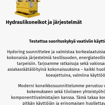
Hydraulikoneikot ja järjestelmät
Testattua suorituskykyä vaativiin käytt
Hydoring suunnittelee ja valmistaa korkealaatuisia
kokonaisia järjestelmiä teollisuuden, energiateoll
tarpeisiin. Tarjoamme ratkaisuja sekä vakiosa
asiakasräätälöityinä kokonaisuuksina – kaikki huole
koeajettuina, valmiina käyttöö
Moderni koneikkosuunnittelumme perustuu
kokemukseen sekä tiiviiseen yhteistyöh
komponenttivalmistajien kanssa. Tämä takaa kor
pitkän käyttöiän ja erinomaisen huollett