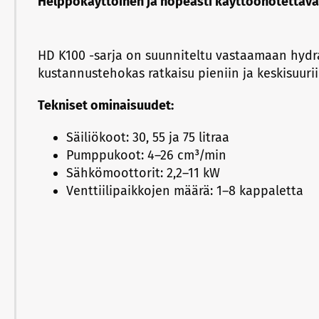
Helppokäyttöinen ja nopeasti käyttöönotettava
HD K100 -sarja on suunniteltu vastaamaan hydra
kustannustehokas ratkaisu pieniin ja keskisuurii
Tekniset ominaisuudet:
Säiliökoot: 30, 55 ja 75 litraa
Pumppukoot: 4–26 cm³/min
Sähkömoottorit: 2,2–11 kW
Venttiilipaikkojen määrä: 1–8 kappaletta