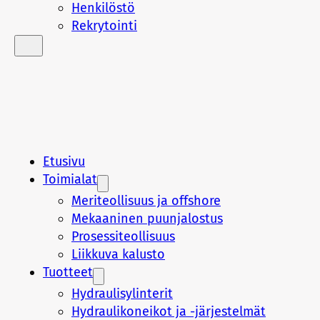
Henkilöstö
Rekrytointi
Etusivu
Toimialat
Meriteollisuus ja offshore
Mekaaninen puunjalostus
Prosessiteollisuus
Liikkuva kalusto
Tuotteet
Hydraulisylinterit
Hydraulikoneikot ja -järjestelmät