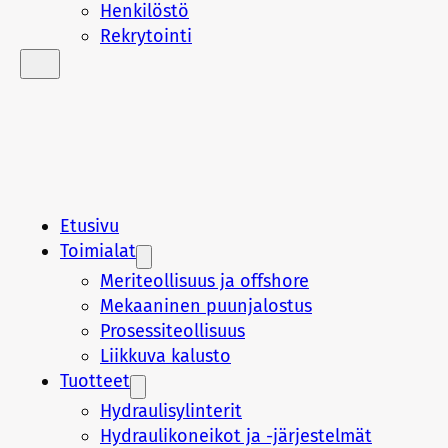
Henkilöstö
Rekrytointi
Etusivu
Toimialat
Meriteollisuus ja offshore
Mekaaninen puunjalostus
Prosessiteollisuus
Liikkuva kalusto
Tuotteet
Hydraulisylinterit
Hydraulikoneikot ja -järjestelmät