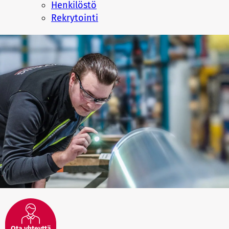
Henkilöstö
Rekrytointi
Ota yhteyttä