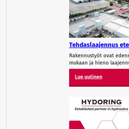
Tehdaslaajennus ete
Rakennustyöt ovat eden
mukaan ja hieno laajenn
Lue uutinen