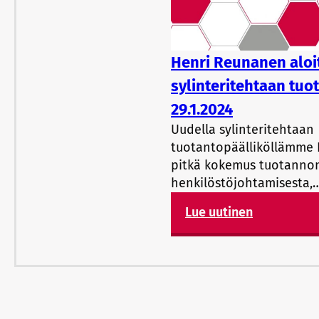
Henri Reunanen aloit
sylinteritehtaan tuo
29.1.2024
Uudella sylinteritehtaan
tuotantopäälliköllämme 
pitkä kokemus tuotanno
henkilöstöjohtamisesta,
Lue uutinen