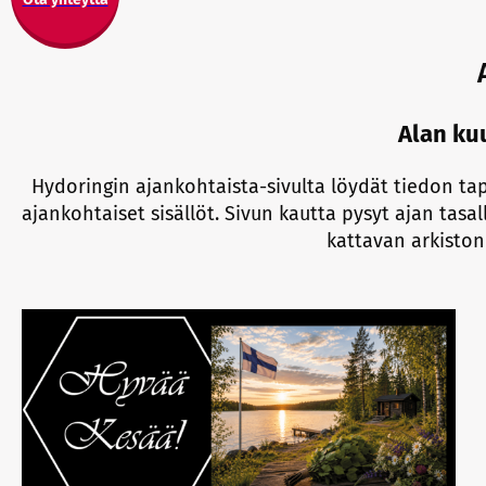
Alan ku
Hydoringin ajankohtaista-sivulta löydät tiedon ta
ajankohtaiset sisällöt. Sivun kautta pysyt ajan tasa
kattavan arkiston 