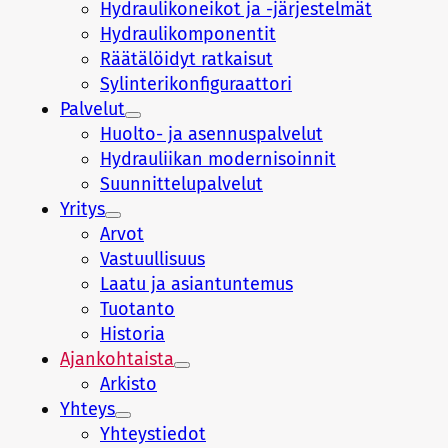
Hydraulikoneikot ja -järjestelmät
Hydraulikomponentit
Räätälöidyt ratkaisut
Sylinterikonfiguraattori
Palvelut
Huolto- ja asennuspalvelut
Hydrauliikan modernisoinnit
Suunnittelupalvelut
Yritys
Arvot
Vastuullisuus
Laatu ja asiantuntemus
Tuotanto
Historia
Ajankohtaista
Arkisto
Yhteys
Yhteystiedot