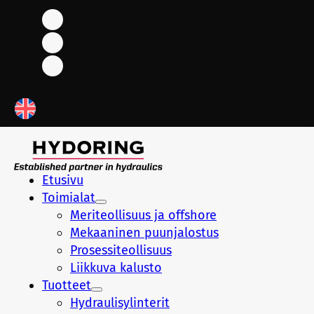
Etusivu
Toimialat
Meriteollisuus ja offshore
Mekaaninen puunjalostus
Prosessiteollisuus
Liikkuva kalusto
Tuotteet
Hydraulisylinterit