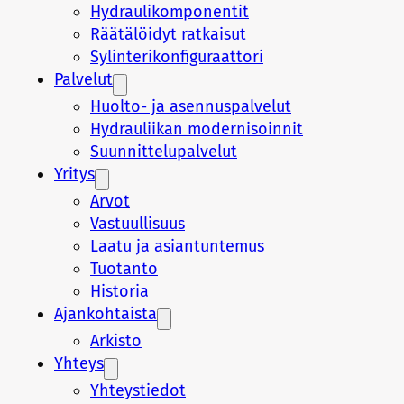
Hydraulikomponentit
Räätälöidyt ratkaisut
Sylinterikonfiguraattori
Palvelut
Huolto- ja asennuspalvelut
Hydrauliikan modernisoinnit
Suunnittelupalvelut
Yritys
Arvot
Vastuullisuus
Laatu ja asiantuntemus
Tuotanto
Historia
Ajankohtaista
Arkisto
Yhteys
Yhteystiedot