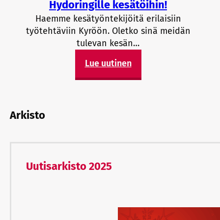
Hydoringille kesätöihin!
Haemme kesätyöntekijöitä erilaisiin
työtehtäviin Kyröön. Oletko sinä meidän
tulevan kesän…
Lue uutinen
Arkisto
Uutisarkisto 2025