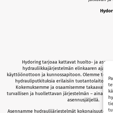
Hydor
Hydoring tarjoaa kattavat huolto- ja asenn
hydrauliikkajärjestelmän elinkaaren ajalle 
käyttöönottoon ja kunnossapitoon. Olemme toteut
Pa
hydrauliputkituksia erilaisiin tuotantolaitoksi
te
Kokemuksemme ja osaamisemme takaavat teho
kä
turvallisen ja huollettavan järjestelmän – aina siis
hy
asennusjäljellä.
ti
tu
Asennamme hydraulijärjestelmät kokonaisuutena 