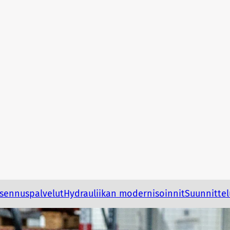
asennuspalvelut
Hydrauliikan modernisoinnit
Suunnittel