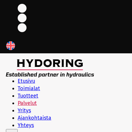
Etusivu
Toimialat
Tuotteet
Palvelut
Yritys
Ajankohtaista
Yhteys