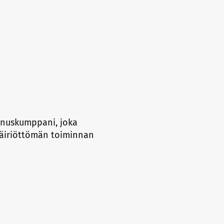
nnuskumppani, joka
 häiriöttömän toiminnan