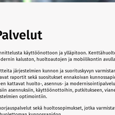
Palvelut
nnittelusta käyttöönottoon ja ylläpitoon. Kenttähuol
dernin kaluston, huoltoautojen ja mobiilikontin avulla
tteita järjestelmien kunnon ja suorituskyvyn varmista
avat raportit sekä suositukset ennakoivan kunnossapi
en kattavat huolto-, asennus- ja modernisointipalvel
siin asennuksiin, käyttöönottoihin, putkitukseen, vian
estelmien optimointiin.
korjauspalvelut sekä huoltosopimukset, jotka varmista
 huolettoman kunnossapidon.