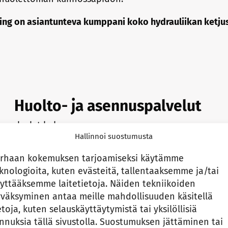
ing on asiantunteva kumppani koko hydrauliikan ketju
Huolto- ja asennuspalvelut
uspalvelut koko
Hallinnoi suostumusta
– suunnittelusta
taneet satoja vaativia
rhaan kokemuksen tarjoamiseksi käytämme
in ympäri maailmaa.
knologioita, kuten evästeitä, tallentaaksemme ja/tai
kkaasti toimivan,
yttääksemme laitetietoja. Näiden tekniikoiden
tillä ja ammattimaisella
väksyminen antaa meille mahdollisuuden käsitellä
etoja, kuten selauskäyttäytymistä tai yksilöllisiä
nnuksia tällä sivustolla. Suostumuksen jättäminen tai
asiakkaan kohteeseen.