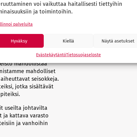
ruuttaminen voi vaikuttaa haitallisesti tiettyihin
ikki kytkennät ja
inaisuuksiin ja toimintoihin.
i – olipa kyseessä uusi
.
linnoi palveluita
ellut huoltoautot ja
Hyväksy
Kiellä
Näytä asetukset
t kenttäasennukset ja
lisesti.
Evästekäytäntö
Tietosuojaseloste
teisto mahdollistaa
nnistamme mahdolliset
aiheuttavat seisokkeja.
iksi, jotka sisältävät
iteiksi.
 useilta johtavilta
t ja kattava varasto
eisiin ja vanhoihin