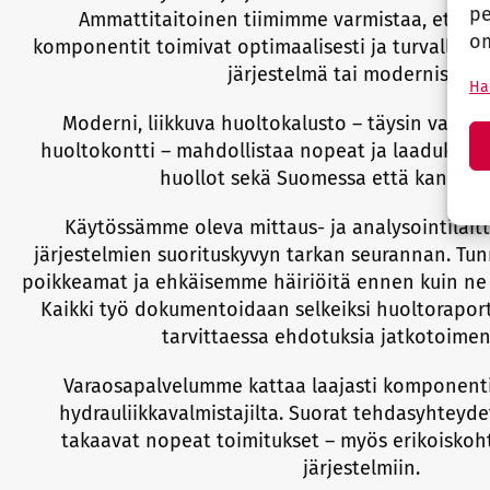
pe
Ammattitaitoinen tiimimme varmistaa, että ka
om
komponentit toimivat optimaalisesti ja turvallisest
järjestelmä tai modernisointi
Hal
Moderni, liikkuva huoltokalusto – täysin varust
huoltokontti – mahdollistaa nopeat ja laadukkaa
huollot sekä Suomessa että kansainvä
Käytössämme oleva mittaus- ja analysointilait
järjestelmien suorituskyvyn tarkan seurannan. Tu
poikkeamat ja ehkäisemme häiriöitä ennen kuin ne 
Kaikki työ dokumentoidaan selkeiksi huoltoraporte
tarvittaessa ehdotuksia jatkotoimenp
Varaosapalvelumme kattaa laajasti komponentit
hydrauliikkavalmistajilta. Suorat tehdasyhteyde
takaavat nopeat toimitukset – myös erikoiskoht
järjestelmiin.