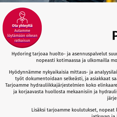
Ota yhteyttä
Autamme
löytämään oikean
ratkaisun
Hydoring tarjoaa huolto- ja asennuspalvelut suu
nopeasti kotimaassa ja ulkomailla mo
Hyödynnämme nykyaikaisia mittaus- ja analyysilai
työt dokumentoidaan selkeästi, ja asiakkaat sa
Tarjoamme hydrauliikkajärjestelmien koko elinkaare
ja korjaavasta huollosta mekaanisiin ja hydrauli
järj
Lisäksi tarjoamme koulutukset, nopeat 
jatkuvan ja