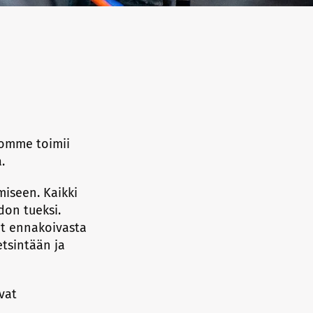
tomme toimii
.
miseen. Kaikki
don tueksi.
ut ennakoivasta
etsintään ja
vat