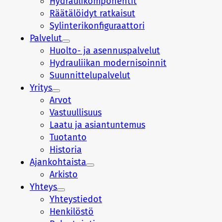
Hydraulikomponentit
Räätälöidyt ratkaisut
Sylinterikonfiguraattori
Palvelut
Huolto- ja asennuspalvelut
Hydrauliikan modernisoinnit
Suunnittelupalvelut
Yritys
Arvot
Vastuullisuus
Laatu ja asiantuntemus
Tuotanto
Historia
Ajankohtaista
Arkisto
Yhteys
Yhteystiedot
Henkilöstö