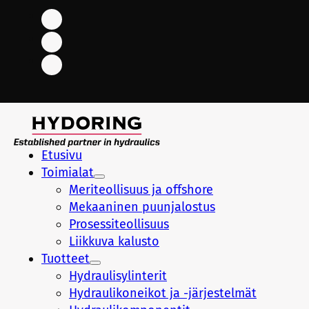
Etusivu
Toimialat
Meriteollisuus ja offshore
Mekaaninen puunjalostus
Prosessiteollisuus
Liikkuva kalusto
Tuotteet
Hydraulisylinterit
Hydraulikoneikot ja -järjestelmät