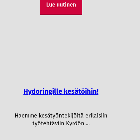
Lue uutinen
Hydoringille kesätöihin!
Haemme kesätyöntekijöitä erilaisiin
työtehtäviin Kyröön.…