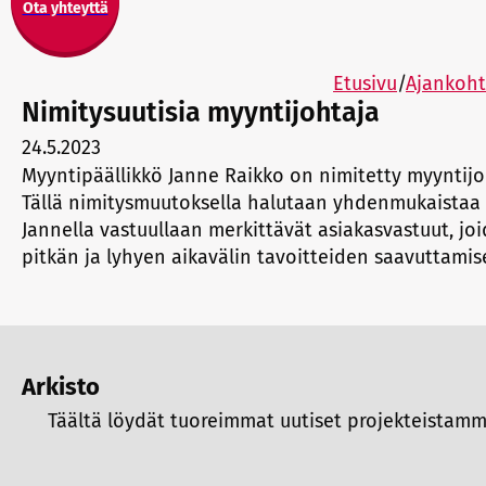
Ota yhteyttä
Etusivu
/
Ajankoht
Nimitysuutisia myyntijohtaja
24.5.2023
Myyntipäällikkö Janne Raikko on nimitetty myyntijoh
Tällä nimitysmuutoksella halutaan yhdenmukaistaa 
Jannella vastuullaan merkittävät asiakasvastuut, j
pitkän ja lyhyen aikavälin tavoitteiden saavuttamis
Arkisto
Täältä löydät tuoreimmat uutiset projekteistamme 