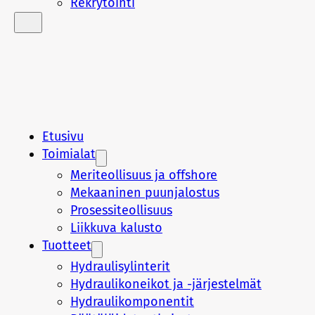
Rekrytointi
Etusivu
Toimialat
Meriteollisuus ja offshore
Mekaaninen puunjalostus
Prosessiteollisuus
Liikkuva kalusto
Tuotteet
Hydraulisylinterit
Hydraulikoneikot ja -järjestelmät
Hydraulikomponentit