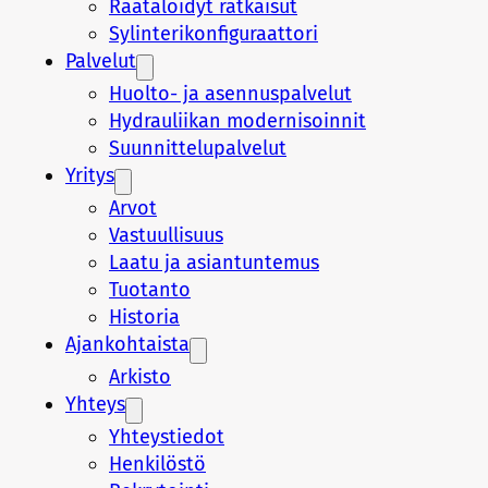
Räätälöidyt ratkaisut
Sylinterikonfiguraattori
Palvelut
Huolto- ja asennuspalvelut
Hydrauliikan modernisoinnit
Suunnittelupalvelut
Yritys
Arvot
Vastuullisuus
Laatu ja asiantuntemus
Tuotanto
Historia
Ajankohtaista
Arkisto
Yhteys
Yhteystiedot
Henkilöstö