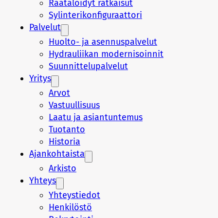
Räätälöidyt ratkaisut
Sylinterikonfiguraattori
Palvelut
Huolto- ja asennuspalvelut
Hydrauliikan modernisoinnit
Suunnittelupalvelut
Yritys
Arvot
Vastuullisuus
Laatu ja asiantuntemus
Tuotanto
Historia
Ajankohtaista
Arkisto
Yhteys
Yhteystiedot
Henkilöstö