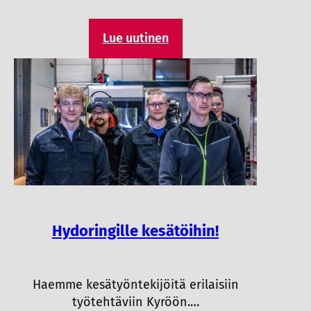
Lue uutinen
Hydoringille kesätöihin!
Haemme kesätyöntekijöitä erilaisiin
työtehtäviin Kyröön.…