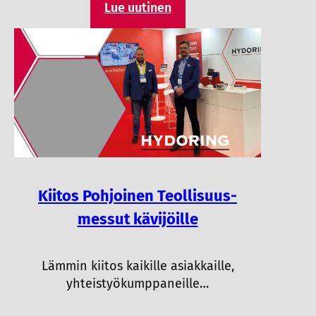
Lue uutinen
Kiitos Pohjoinen Teollisuus-
messut kävijöille
Lämmin kiitos kaikille asiakkaille,
yhteistyökumppaneille…