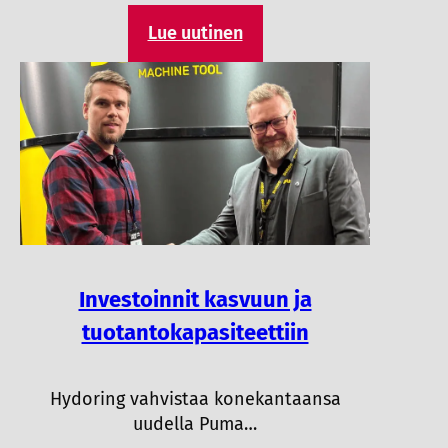
Lue uutinen
Investoinnit kasvuun ja
tuotantokapasiteettiin
Hydoring vahvistaa konekantaansa
uudella Puma…