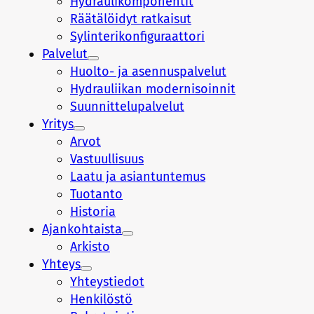
Hydraulikomponentit
Räätälöidyt ratkaisut
Sylinterikonfiguraattori
Palvelut
Huolto- ja asennuspalvelut
Hydrauliikan modernisoinnit
Suunnittelupalvelut
Yritys
Arvot
Vastuullisuus
Laatu ja asiantuntemus
Tuotanto
Historia
Ajankohtaista
Arkisto
Yhteys
Yhteystiedot
Henkilöstö