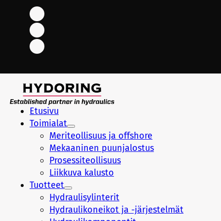
Etusivu
Toimialat
Meriteollisuus ja offshore
Mekaaninen puunjalostus
Prosessiteollisuus
Liikkuva kalusto
Tuotteet
Hydraulisylinterit
Hydraulikoneikot ja -järjestelmät