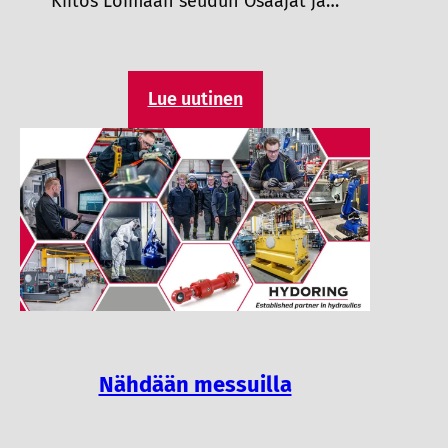
Kiitos Loimaan seudun Osaajat ja…
Lue uutinen
Nähdään messuilla