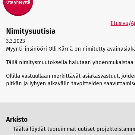
Ota yhteyttä
Etusivu
/
A
Nimitysuutisia
3.3.2023
Myynti-insinööri Olli Kärnä on nimitetty avainasiaka
Tällä nimitysmuutoksella halutaan yhdenmukaistaa 
Ollilla vastuullaan merkittävät asiakasvastuut, joi
pitkän ja lyhyen aikavälin tavoitteiden saavuttamis
Arkisto
Täältä löydät tuoreimmat uutiset projekteistamme 