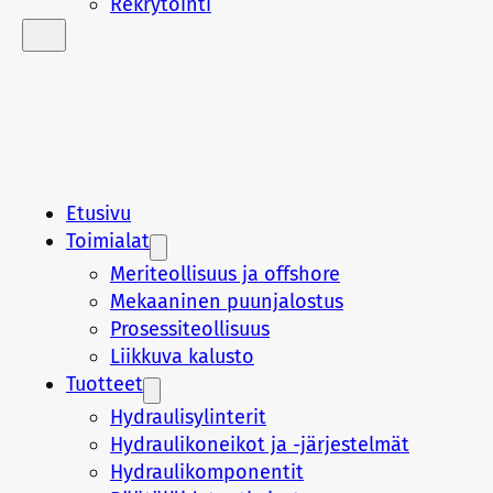
Rekrytointi
Etusivu
Toimialat
Meriteollisuus ja offshore
Mekaaninen puunjalostus
Prosessiteollisuus
Liikkuva kalusto
Tuotteet
Hydraulisylinterit
Hydraulikoneikot ja -järjestelmät
Hydraulikomponentit